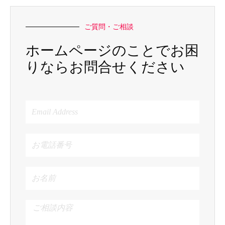
ご質問・ご相談
ホームページのことでお困
りならお問合せください
Email
Address
お
電
話
番
お
号
名
前
ご
相