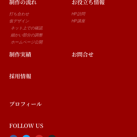
制作の流れ
お役立ち情報
打ち合わせ
HP訪問
仮デザイン
HP講座
ネット上での確認
細かい部分の調整
ホームページ公開
制作実績
お問合せ
採用情報
プロフィール
FOLLOW US
F
T
Y
I