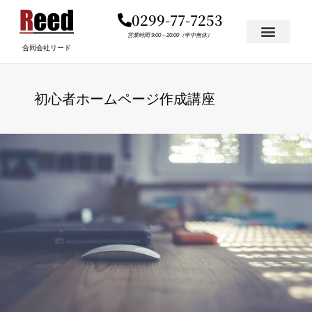
内
0299-77-7253
容
を
営業時間 9:00 – 20:00（年中無休）
合同会社リード
ス
キ
ッ
初心者ホームページ作成講座
プ