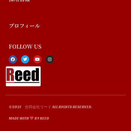
プロフィール
FOLLOW US
F
T
Y
I
a
w
o
n
c
i
u
s
e
t
t
t
b
t
u
a
o
e
b
g
o
r
e
r
k
a
-
m
f
©2021 合同会社リード ALL RIGHTS RESERVED.
MADE WITH
BY REED​​