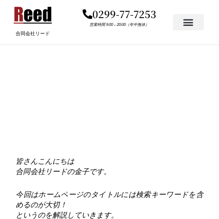
内
0299-77-7253
容
を
営業時間 9:00 – 20:00（年中無休）
合同会社リード
ス
キ
ホームページのタイトル
ッ
プ
を決めるにはキーワード
を含めることが大切
皆さんこんにちは
合同会社リードの金子です。
今回はホームページのタイトルには検索キーワードを含
めるのが大切！
というのを解説していきます。