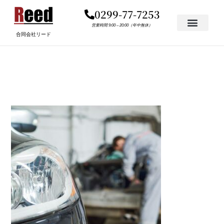
内
0299-77-7253
容
を
営業時間 9:00 – 20:00（年中無休）
合同会社リード
ス
キ
JIDOUSYASYUURI
ッ
プ