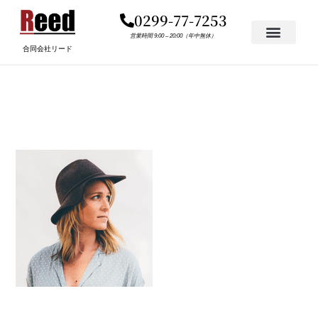
内
0299-77-7253
容
を
営業時間 9:00 – 20:00（年中無休）
合同会社リード
ス
キ
TESTIMONIAL-3-1.PNG
ッ
プ