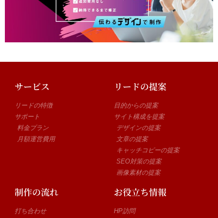
サービス
リードの提案
リードの特徴
目的からの提案
サポート
サイト構成を提案
料金プラン
デザインの提案
月額運営費用
文章の提案
キャッチコピーの提案
SEO対策の提案
画像素材の提案
制作の流れ
お役立ち情報
打ち合わせ
HP訪問