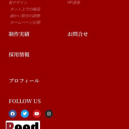
仮デザイン
HP講座
ネット上での確認
細かい部分の調整
ホームページ公開
制作実績
お問合せ
採用情報
プロフィール
FOLLOW US
F
T
Y
I
a
w
o
n
c
i
u
s
e
t
t
t
b
t
u
a