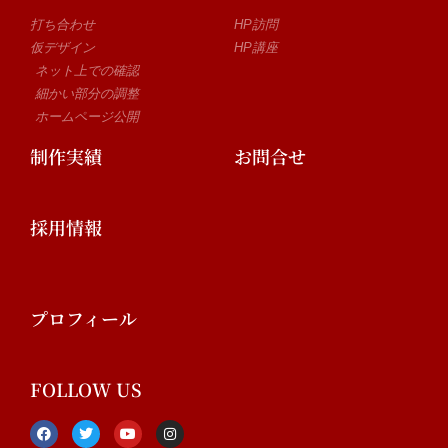
打ち合わせ
HP訪問
仮デザイン
HP講座
ネット上での確認
細かい部分の調整
ホームページ公開
制作実績
お問合せ
採用情報
プロフィール
FOLLOW US
F
T
Y
I
a
w
o
n