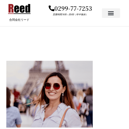
内
0299-77-7253
容
を
営業時間 9:00 – 20:00（年中無休）
合同会社リード
ス
キ
TESTIMONIAL-1.PNG
ッ
プ