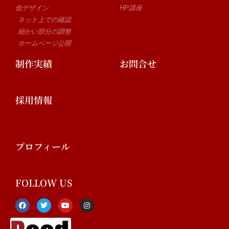
仮デザイン
HP講座
ネット上での確認
細かい部分の調整
ホームページ公開
制作実績
お問合せ
採用情報
プロフィール
FOLLOW US
F
T
Y
I
a
w
o
n
c
i
u
s
e
t
t
t