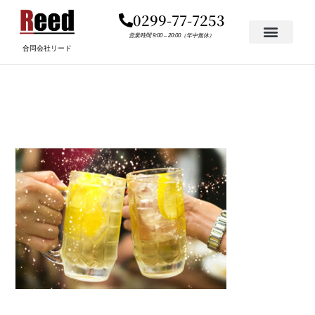
内
0299-77-7253
容
を
営業時間 9:00 – 20:00（年中無休）
合同会社リード
ス
キ
SODA.JPG
ッ
プ