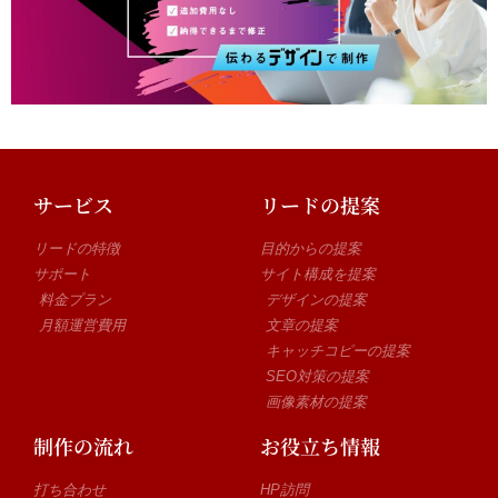
サービス
リードの提案
リードの特徴
目的からの提案
サポート
サイト構成を提案
料金プラン
デザインの提案
月額運営費用
文章の提案
キャッチコピーの提案
SEO対策の提案
画像素材の提案
制作の流れ
お役立ち情報
打ち合わせ
HP訪問