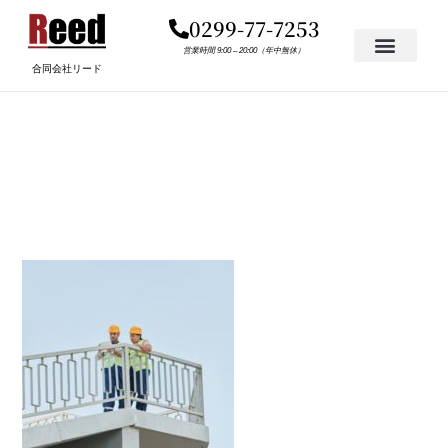
内
0299-77-7253
容
を
営業時間 9:00 – 20:00（年中無休）
合同会社リード
ス
キ
SERVICES_LAW_FIRM-
ッ
プ
SERVICES-IMG_2.JPEG