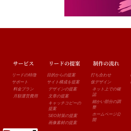
サービス
リードの提案
制作の流れ
リードの特徴
目的からの提案
打ち合わせ
サポート
サイト構成を提案
仮デザイン
料金プラン
デザインの提案
ネット上での確
認
月額運営費用
文章の提案
細かい部分の調
キャッチコピーの
整
提案
ホームページ公
SEO対策の提案
開
画像素材の提案