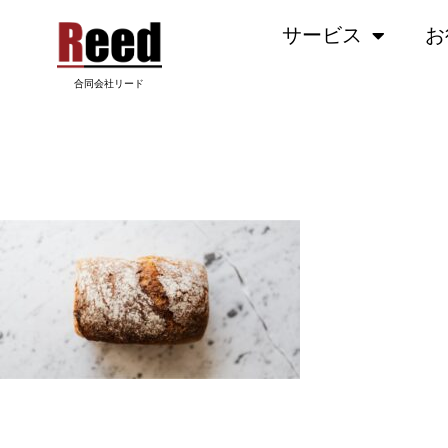
内
サービス
お
容
を
ス
合同会社リード
キ
ッ
QUOTATION-SLIDE3.JPG
プ