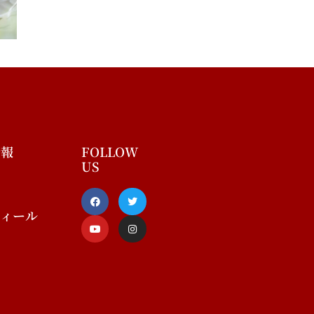
情報
FOLLOW
US
F
Y
T
I
a
o
w
n
c
u
i
s
フィール
e
t
t
t
b
u
t
a
o
b
e
g
o
e
r
r
k
a
-
m
f