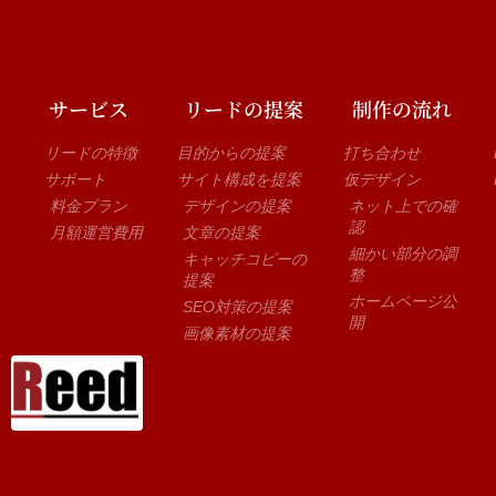
サービス
リードの提案
制作の流れ
リードの特徴
目的からの提案
打ち合わせ
サポート
サイト構成を提案
仮デザイン
料金プラン
デザインの提案
ネット上での確
認
月額運営費用
文章の提案
細かい部分の調
キャッチコピーの
整
提案
ホームページ公
SEO対策の提案
開
画像素材の提案