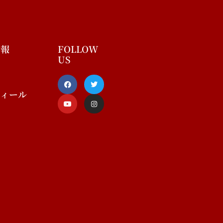
情報
FOLLOW
US
F
Y
T
I
a
o
w
n
c
u
i
s
フィール
e
t
t
t
b
u
t
a
o
b
e
g
o
e
r
r
k
a
-
m
f