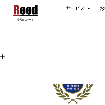
内
サービス
お
容
を
ス
合同会社リード
キ
ッ
PLUS-2.SVG
プ