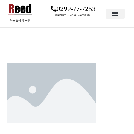
内
0299-77-7253
容
を
営業時間 9:00 – 20:00（年中無休）
合同会社リード
ス
キ
PLACEHOLDER.PNG
ッ
プ