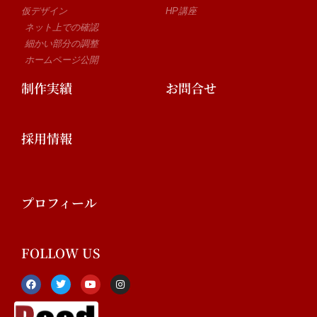
仮デザイン
HP講座
ネット上での確認
細かい部分の調整
ホームページ公開
制作実績
お問合せ
採用情報
プロフィール
FOLLOW US
F
T
Y
I
a
w
o
n
c
i
u
s
e
t
t
t