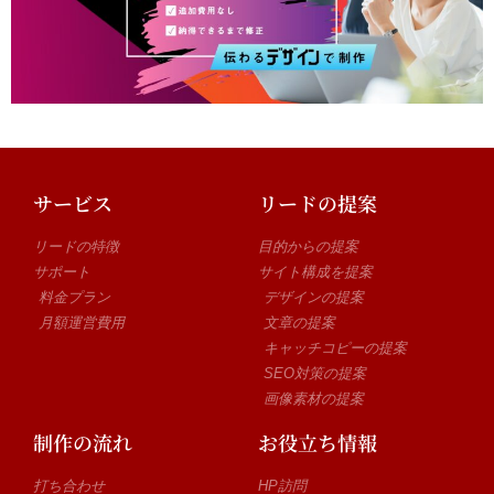
サービス
リードの提案
リードの特徴
目的からの提案
サポート
サイト構成を提案
料金プラン
デザインの提案
月額運営費用
文章の提案
キャッチコピーの提案
SEO対策の提案
画像素材の提案
制作の流れ
お役立ち情報
打ち合わせ
HP訪問