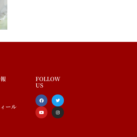
情報
FOLLOW
US
F
Y
T
I
a
o
w
n
c
u
i
s
フィール
e
t
t
t
b
u
t
a
o
b
e
g
o
e
r
r
k
a
-
m
f