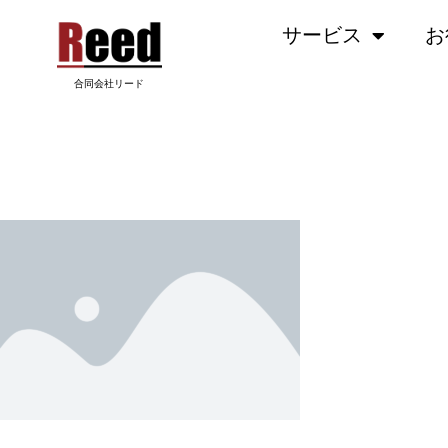
内
サービス
お
容
を
ス
合同会社リード
キ
ッ
PLACEHOLDER.PNG
プ