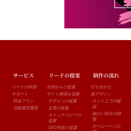
サービス
リードの提案
制作の流れ
リードの特徴
目的からの提案
打ち合わせ
サポート
サイト構成を提案
仮デザイン
料金プラン
デザインの提案
ネット上での確
認
月額運営費用
文章の提案
細かい部分の調
キャッチコピーの
整
提案
ホームページ公
SEO対策の提案