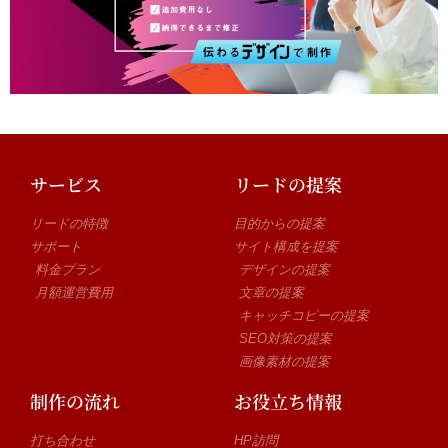
サービス
リードの提案
リードの特徴
目的からの提案
サポート
サイト構成を提案
料金プラン
デザインの提案
月額運営費用
文章の提案
キャッチコピーの提案
SEO対策の提案
画像素材の提案
制作の流れ
お役立ち情報
打ち合わせ
HP訪問