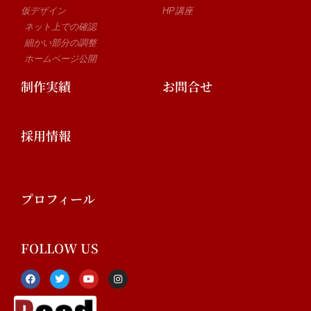
仮デザイン
HP講座
ネット上での確認
細かい部分の調整
ホームページ公開
制作実績
お問合せ
採用情報
プロフィール
FOLLOW US
F
T
Y
I
a
w
o
n
c
i
u
s
e
t
t
t