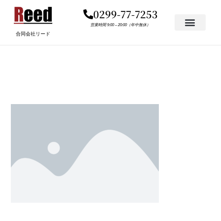
内
0299-77-7253
容
を
営業時間 9:00 – 20:00（年中無休）
合同会社リード
ス
キ
PLACEHOLDER.PNG
ッ
プ