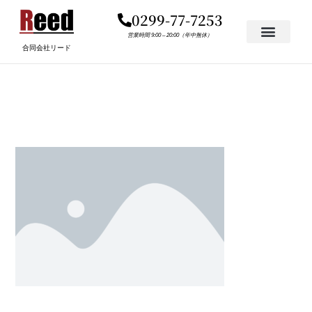
内
0299-77-7253
容
を
営業時間 9:00 – 20:00（年中無休）
合同会社リード
ス
キ
PLACEHOLDER.PNG
ッ
プ