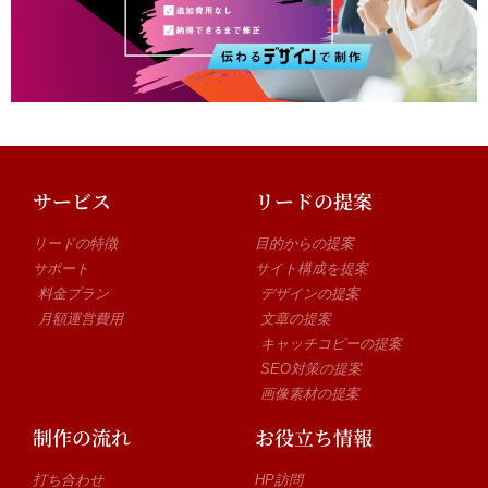
サービス
リードの提案
リードの特徴
目的からの提案
サポート
サイト構成を提案
料金プラン
デザインの提案
月額運営費用
文章の提案
キャッチコピーの提案
SEO対策の提案
画像素材の提案
制作の流れ
お役立ち情報
打ち合わせ
HP訪問