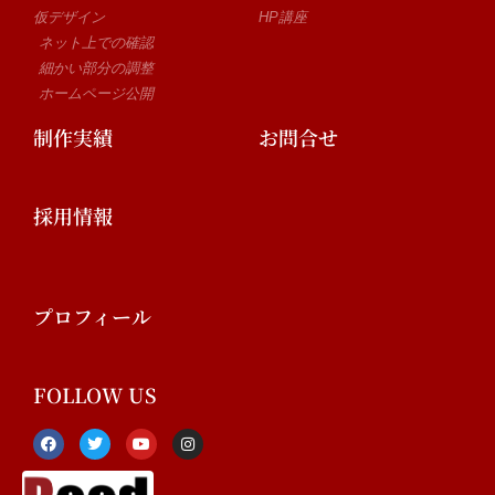
仮デザイン
HP講座
ネット上での確認
細かい部分の調整
ホームページ公開
制作実績
お問合せ
採用情報
プロフィール
FOLLOW US
F
T
Y
I
a
w
o
n
c
i
u
s
e
t
t
t