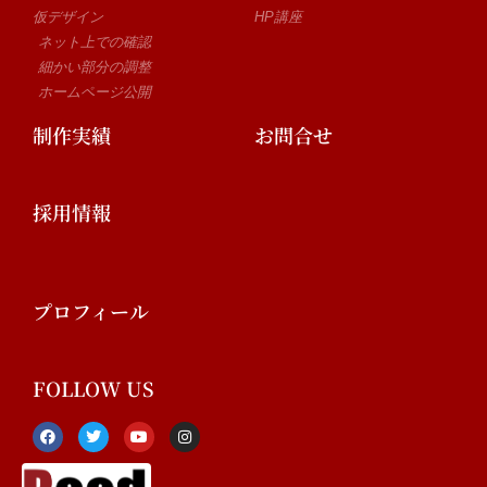
仮デザイン
HP講座
ネット上での確認
細かい部分の調整
ホームページ公開
制作実績
お問合せ
採用情報
プロフィール
FOLLOW US
F
T
Y
I
a
w
o
n
c
i
u
s
e
t
t
t