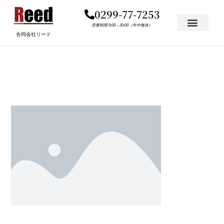
内
0299-77-7253
容
を
営業時間 9:00 – 20:00（年中無休）
合同会社リード
ス
キ
PLACEHOLDER.PNG
ッ
プ