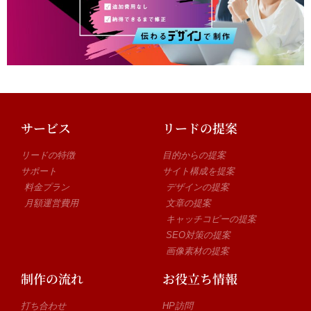
サービス
リードの提案
リードの特徴
目的からの提案
サポート
サイト構成を提案
料金プラン
デザインの提案
月額運営費用
文章の提案
キャッチコピーの提案
SEO対策の提案
画像素材の提案
制作の流れ
お役立ち情報
打ち合わせ
HP訪問