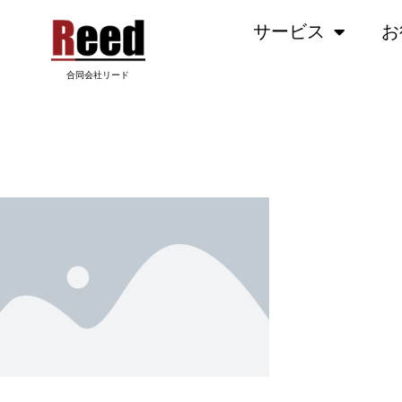
内
サービス
お
容
を
ス
合同会社リード
キ
ッ
PLACEHOLDER.PNG
プ