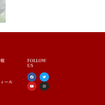
情報
FOLLOW
US
F
Y
T
I
a
o
w
n
c
u
i
s
フィール
e
t
t
t
b
u
t
a
o
b
e
g
o
e
r
r
k
a
-
m
f