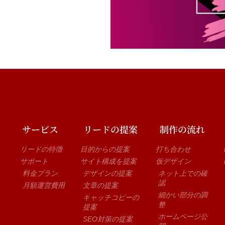
サービス
リードの提案
制作の流れ
リードの特徴
目的からの提案
打ち合わせ
サポート
サイト構成を提案
仮デザイン
料金プラン
デザインの提案
ネット上での確
認
月額運営費用
文章の提案
細かい部分の調
キャッチコピーの
整
提案
ホームページ公
SEO対策の提案