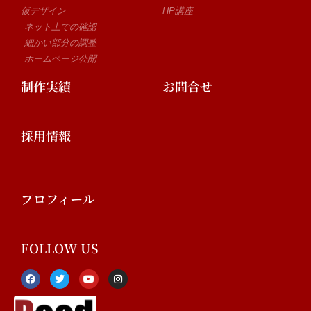
仮デザイン
HP講座
ネット上での確認
細かい部分の調整
ホームページ公開
制作実績
お問合せ
採用情報
プロフィール
FOLLOW US
F
T
Y
I
a
w
o
n
c
i
u
s
e
t
t
t