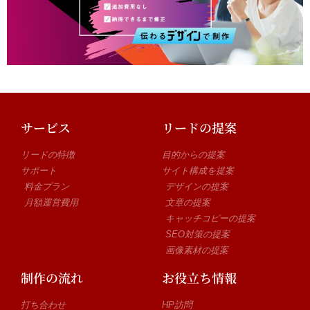
サービス
リードの提案
リードの特徴
目的からの提案
サポート
サイト構成を提案
料金プラン
デザインの提案
月額運営費用
文章の提案
キャッチコピーの提案
SEO対策の提案
画像素材の提案
制作の流れ
お役立ち情報
打ち合わせ
HP訪問