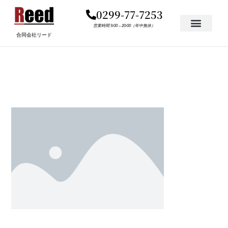
内
0299-77-7253
容
を
営業時間 9:00 – 20:00（年中無休）
合同会社リード
ス
キ
PLACEHOLDER.PNG
ッ
プ