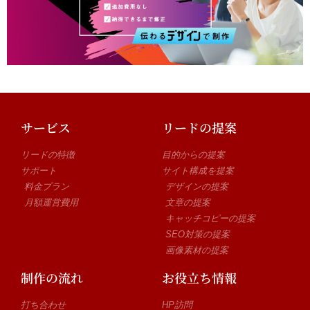
サービス
リードの提案
リードの特徴
目的からの提案
サポート
サイト構成を提案
料金プラン
デザインの提案
月額運営費用
文章の提案
キャッチコピーの提案
SEO対策の提案
画像素材の提案
制作の流れ
お役立ち情報
打ち合わせ
HP訪問