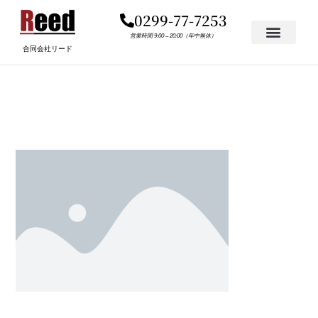
内
0299-77-7253
容
を
営業時間 9:00 – 20:00（年中無休）
合同会社リード
ス
キ
PLACEHOLDER.PNG
ッ
プ