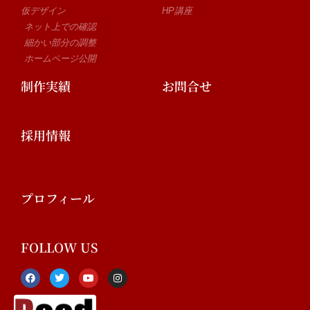
仮デザイン
HP講座
ネット上での確認
細かい部分の調整
ホームページ公開
制作実績
お問合せ
採用情報
プロフィール
FOLLOW US
F
T
Y
I
a
w
o
n
c
i
u
s
e
t
t
t