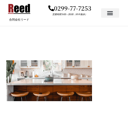
内
0299-77-7253
容
を
営業時間 9:00 – 20:00（年中無休）
合同会社リード
ス
キ
PIC.PNG
ッ
プ