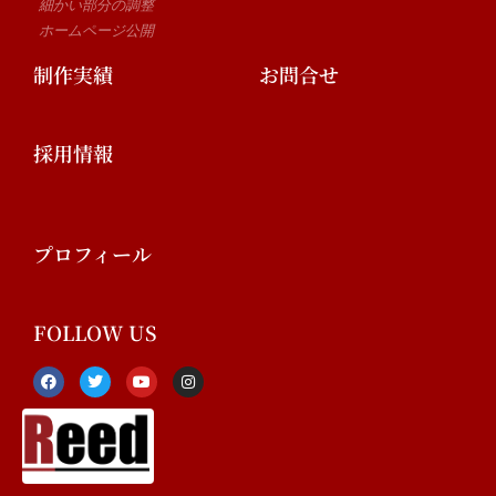
細かい部分の調整
ホームページ公開
制作実績
お問合せ
採用情報
プロフィール
FOLLOW US
F
T
Y
I
a
w
o
n
c
i
u
s
e
t
t
t
b
t
u
a
o
e
b
g
o
r
e
r
k
a