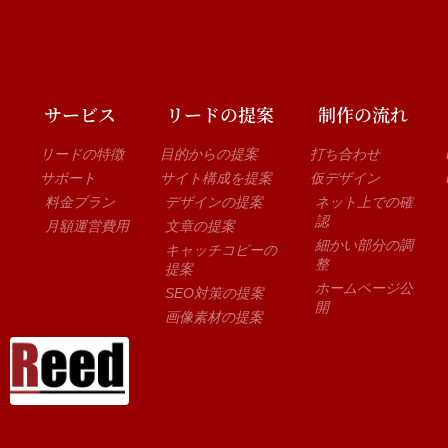
サービス
リードの提案
制作の流れ
リードの特徴
目的からの提案
打ち合わせ
サポート
サイト構成を提案
仮デザイン
料金プラン
デザインの提案
ネット上での確
認
月額運営費用
文章の提案
細かい部分の調
キャッチコピーの
整
提案
ホームページ公
SEO対策の提案
開
画像素材の提案