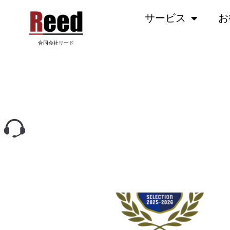
内
サービス
お
容
を
ス
合同会社リード
キ
ッ
O
プ