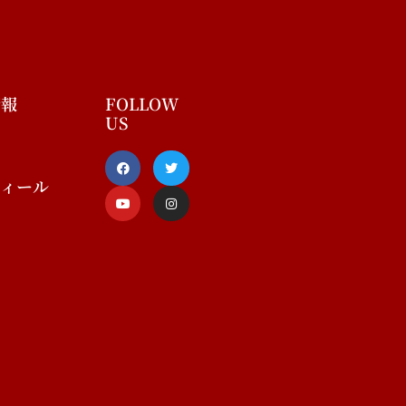
情報
FOLLOW
US
F
Y
T
I
a
o
w
n
c
u
i
s
フィール
e
t
t
t
b
u
t
a
o
b
e
g
o
e
r
r
k
a
-
m
f