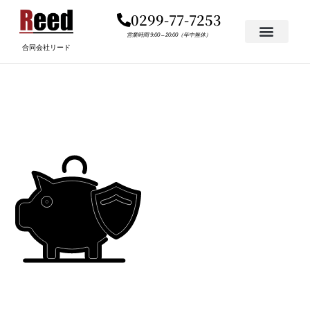
内
0299-77-7253
容
を
営業時間 9:00 – 20:00（年中無休）
合同会社リード
ス
キ
TSUIKANASHI
ッ
プ