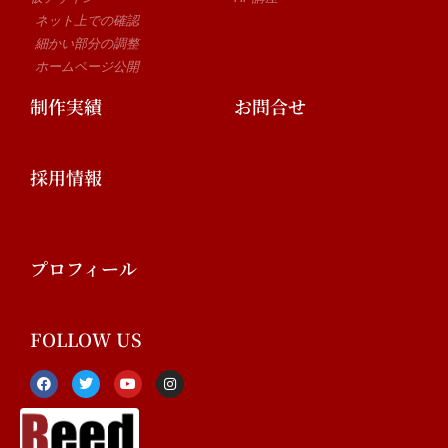
ネット上での確認
細かい部分の調整
ホームページ公開
制作実績
お問合せ
採用情報
プロフィール
FOLLOW US
F
T
Y
I
a
w
o
n
c
i
u
s
e
t
t
t
b
t
u
a
o
e
b
g