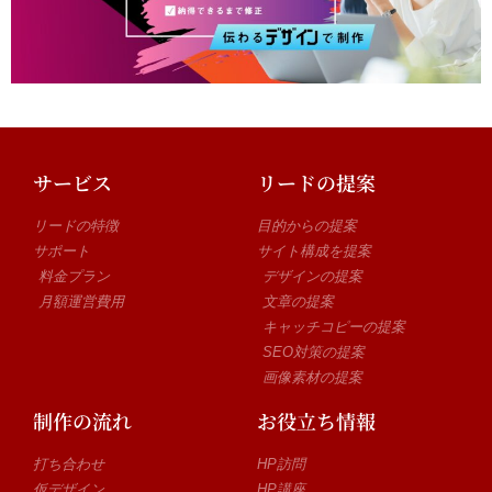
サービス
リードの提案
リードの特徴
目的からの提案
サポート
サイト構成を提案
料金プラン
デザインの提案
月額運営費用
文章の提案
キャッチコピーの提案
SEO対策の提案
画像素材の提案
制作の流れ
お役立ち情報
打ち合わせ
HP訪問
仮デザイン
HP講座