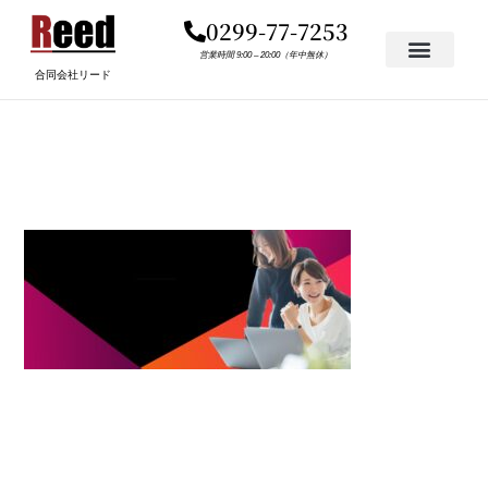
内
0299-77-7253
容
を
営業時間 9:00 – 20:00（年中無休）
合同会社リード
ス
キ
TOP-1
ッ
プ