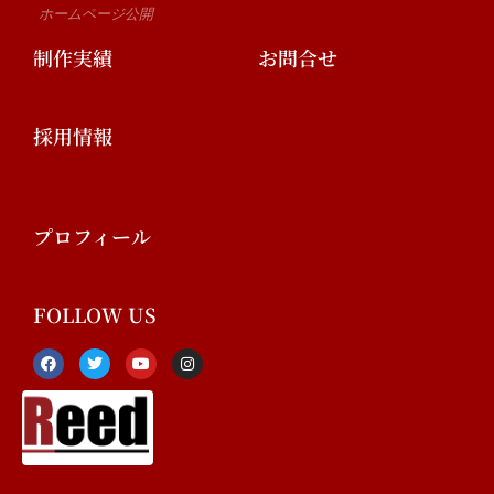
ホームページ公開
制作実績
お問合せ
採用情報
プロフィール
FOLLOW US
F
T
Y
I
a
w
o
n
c
i
u
s
e
t
t
t
b
t
u
a
o
e
b
g
o
r
e
r
k
a
-
m