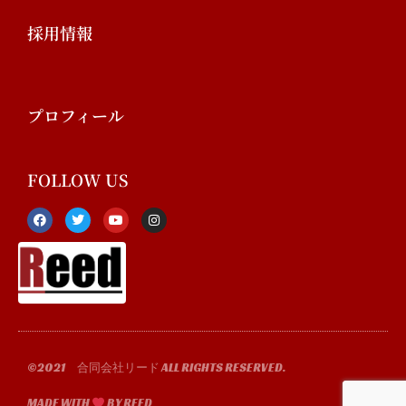
採用情報
プロフィール
FOLLOW US
F
T
Y
I
a
w
o
n
c
i
u
s
e
t
t
t
b
t
u
a
o
e
b
g
o
r
e
r
k
a
-
m
f
©2021 合同会社リード ALL RIGHTS RESERVED.
MADE WITH
BY REED​​