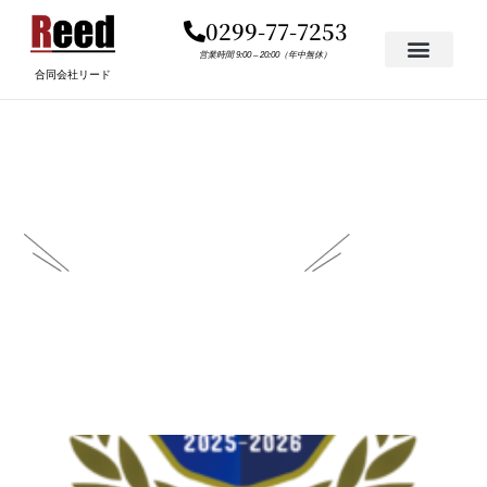
内
0299-77-7253
容
を
営業時間 9:00 – 20:00（年中無休）
合同会社リード
ス
キ
FUKIDASHI-2Z
ッ
プ