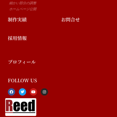
細かい部分の調整
ホームページ公開
制作実績
お問合せ
採用情報
プロフィール
FOLLOW US
F
T
Y
I
a
w
o
n
c
i
u
s
e
t
t
t
b
t
u
a
o
e
b
g
o
r
e
r
k
a