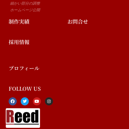
細かい部分の調整
ホームページ公開
制作実績
お問合せ
採用情報
プロフィール
FOLLOW US
F
T
Y
I
a
w
o
n
c
i
u
s
e
t
t
t
b
t
u
a
o
e
b
g
o
r
e
r
k
a