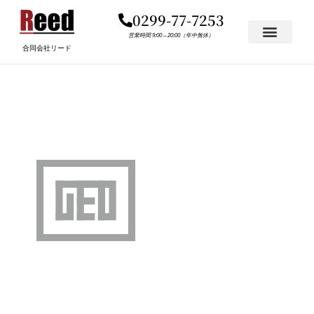
内
0299-77-7253
容
を
営業時間 9:00 – 20:00（年中無休）
合同会社リード
ス
キ
GEO.PNG
ッ
プ