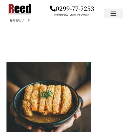
内
0299-77-7253
容
を
営業時間 9:00 – 20:00（年中無休）
合同会社リード
ス
キ
FREEDELIVERY.JPG
ッ
プ