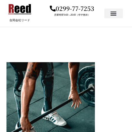
内
0299-77-7253
容
を
営業時間 9:00 – 20:00（年中無休）
合同会社リード
ス
キ
CTA-BLOG-1.PNG
ッ
プ