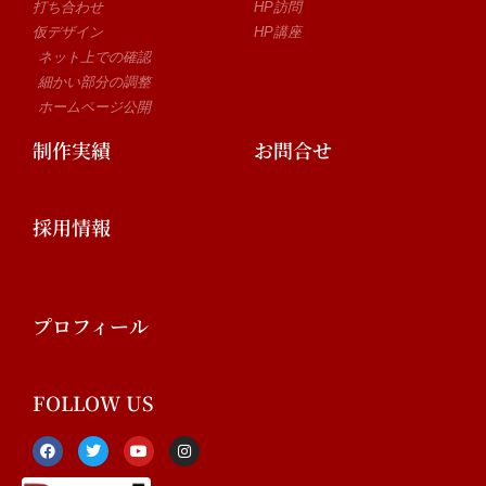
打ち合わせ
HP訪問
仮デザイン
HP講座
ネット上での確認
細かい部分の調整
ホームページ公開
制作実績
お問合せ
採用情報
プロフィール
FOLLOW US
F
T
Y
I
a
w
o
n
c
i
u
s