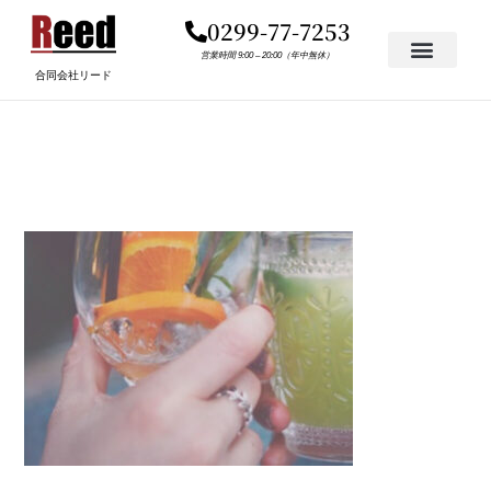
内
0299-77-7253
容
を
営業時間 9:00 – 20:00（年中無休）
合同会社リード
ス
キ
COCKTAIL.JPG
ッ
プ