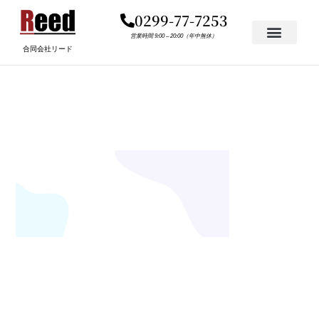
内
0299-77-7253
容
を
営業時間 9:00 – 20:00（年中無休）
合同会社リード
ス
キ
BG-POST-SUB.PNG
ッ
プ