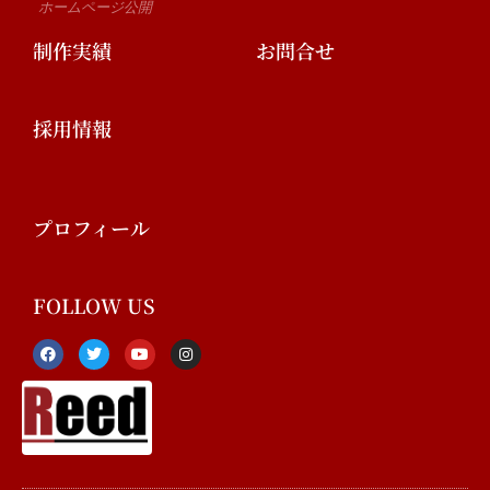
ホームページ公開
制作実績
お問合せ
採用情報
プロフィール
FOLLOW US
F
T
Y
I
a
w
o
n
c
i
u
s
e
t
t
t
b
t
u
a
o
e
b
g
o
r
e
r
k
a
-
m
f