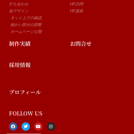
打ち合わせ
HP訪問
仮デザイン
HP講座
ネット上での確認
細かい部分の調整
ホームページ公開
制作実績
お問合せ
採用情報
プロフィール
FOLLOW US
F
T
Y
I
a
w
o
n
c
i
u
s