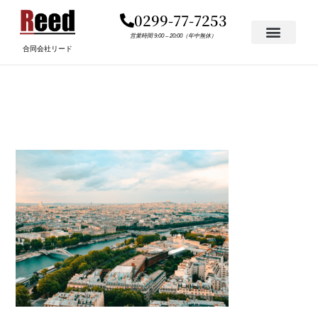
内
0299-77-7253
容
を
営業時間 9:00 – 20:00（年中無休）
合同会社リード
ス
キ
BG-ABOUT.PNG
ッ
プ