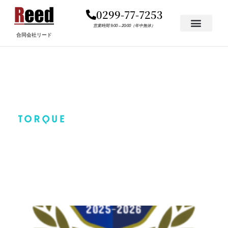
内
0299-77-7253
容
を
営業時間 9:00 – 20:00（年中無休）
合同会社リード
ス
キ
A3.PNG
ッ
プ