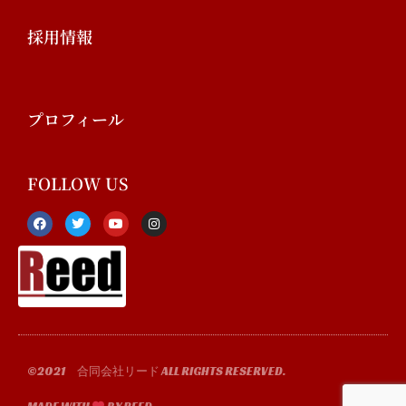
採用情報
プロフィール
FOLLOW US
F
T
Y
I
a
w
o
n
c
i
u
s
e
t
t
t
b
t
u
a
o
e
b
g
o
r
e
r
k
a
-
m
f
©2021 合同会社リード ALL RIGHTS RESERVED.