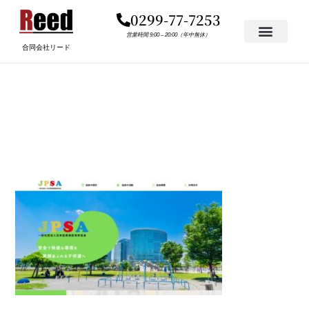
内
0299-77-7253
容
を
営業時間 9:00 – 20:00（年中無休）
合同会社リード
ス
キ
財団法人の遊具HP制作実
ッ
プ
例