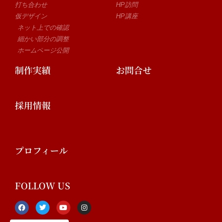
打ち合わせ
HP訪問
仮デザイン
HP講座
ネット上での確認
細かい部分の調整
ホームページ公開
制作実績
お問合せ
採用情報
プロフィール
FOLLOW US
F
T
Y
I
a
w
o
n
c
i
u
s