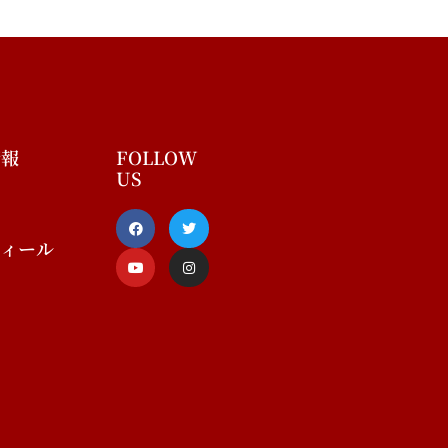
情報
FOLLOW
US
F
Y
T
I
a
o
w
n
c
u
i
s
フィール
e
t
t
t
b
u
t
a
o
b
e
g
o
e
r
r
k
a
-
m
f