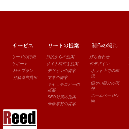
サービス
リードの提案
制作の流れ
リードの特徴
目的からの提案
打ち合わせ
サポート
サイト構成を提案
仮デザイン
料金プラン
デザインの提案
ネット上での確
認
月額運営費用
文章の提案
細かい部分の調
キャッチコピーの
整
提案
ホームページ公
SEO対策の提案
開
画像素材の提案