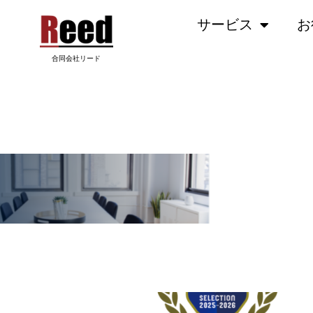
内
サービス
お
容
を
ス
合同会社リード
キ
ッ
88.PNG
プ