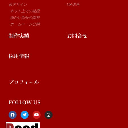
仮デザイン
HP講座
ネット上での確認
細かい部分の調整
ホームページ公開
制作実績
お問合せ
採用情報
プロフィール
FOLLOW US
F
T
Y
I
a
w
o
n
c
i
u
s
e
t
t
t