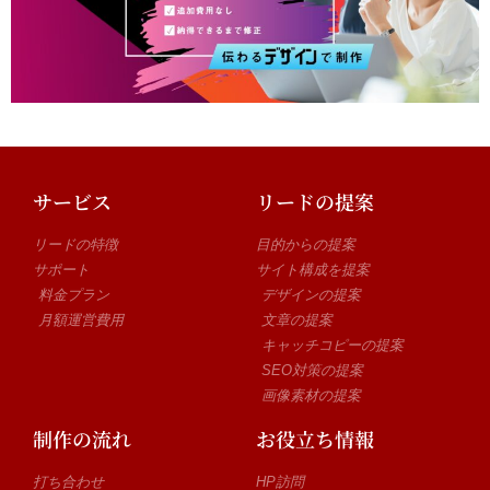
サービス
リードの提案
リードの特徴
目的からの提案
サポート
サイト構成を提案
料金プラン
デザインの提案
月額運営費用
文章の提案
キャッチコピーの提案
SEO対策の提案
画像素材の提案
制作の流れ
お役立ち情報
打ち合わせ
HP訪問