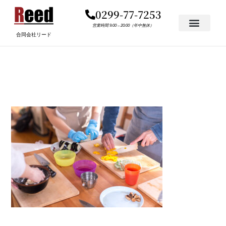
内
0299-77-7253
容
を
営業時間 9:00 – 20:00（年中無休）
合同会社リード
ス
キ
料理教室
ッ
プ