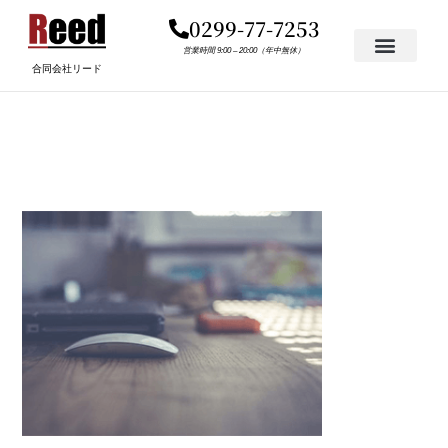
内
0299-77-7253
容
を
営業時間 9:00 – 20:00（年中無休）
合同会社リード
ス
キ
アイキャッチ
ッ
プ