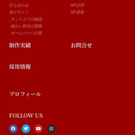
打ち合わせ
HP訪問
仮デザイン
HP講座
ネット上での確認
細かい部分の調整
ホームページ公開
制作実績
お問合せ
採用情報
プロフィール
FOLLOW US
F
T
Y
I
a
w
o
n
c
i
u
s