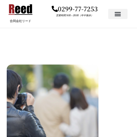
内
0299-77-7253
容
を
営業時間 9:00 – 20:00（年中無休）
合同会社リード
ス
キ
4363493_S
ッ
プ