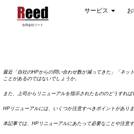
内
サービス
お
容
を
ス
合同会社リード
キ
ッ
HPをリニューアルしたい！コツから注意点まで
プ
最近「自社のHPからの問い合わせ数が減ってきた」「ネッ
ことがあるのではないでしょうか。
また、上司からリニューアルを指示されたもののどうすれば
HPリニューアルには、いくつか注意すべきポイントがあり
本記事では、HPリニューアルにあたって必要なことや注意