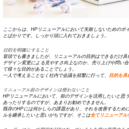
ここからは、HPリニューアルにおいて失敗しないためのポ
とばかりです。しっかり頭に入れておきましょう。
目的を明確にすること
冒頭でも書きましたが、リニューアルの目的はできるだけ具
デザイン変更による見やすさ向上なのか、売り上げや問い合
て様々な目的があることでしょう。
一人で考えることなく社内で会議を頻繁に行って、
目的を具
リニューアル前のデザインは使わないこと
HPリニューアルにおいて、前のデザインを活用したいと思
あったりするのですが、あまりお勧めできません。
既存のHPには何かしらの課題があり、それを改善するため
ルを継承したいと思いがちですが、そこは
全てリニューアル