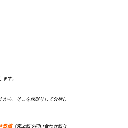
します。
すから、そこを深掘りして分析し
き数値
（売上数や問い合わせ数な