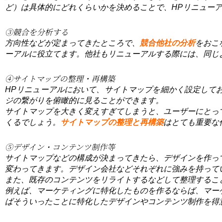
ど）は具体的にどれくらいかを決めることで、HPリニュー
③競合を分析する
方向性などが定まってきたところで、
競合他社の分析
をおこ
ーアルに役立てます。他社もリニューアルする際には、同じ
④サイトマップの整理・再構築
HPリニューアルにおいて、サイトマップを細かく設定して
ジの繋がりを俯瞰的に見ることができます。
サイトマップを大きく変えすぎてしまうと、ユーザーにとっ
くるでしょう。
サイトマップの整理と再構築
はとても重要な
⑤デザイン・コンテンツ制作等
サイトマップなどの構成が決まってきたら、デザインを作っ
変わってきます。デザイン会社などそれぞれに強みを持って
また、既存のコンテンツをリライトするなどして整理するこ
例えば、マーケティングに特化したものを作るならば、マー
ばそういったことに特化したデザインやコンテンツ制作を得