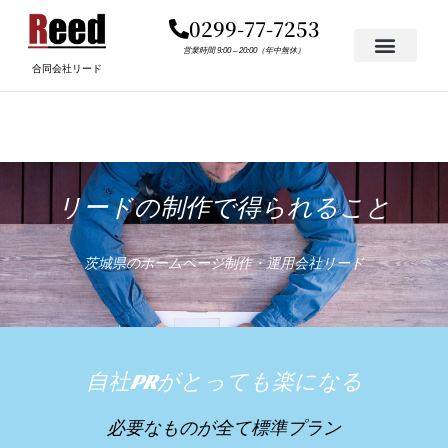
内
0299-77-7253
容
を
営業時間 9:00 – 20:00（年中無休）
合同会社リード
ス
キ
ッ
プ
リードの制作で得られること
茨城県のホームページ制作・運用会社リード
自社PRがとっても楽になる
必要なものが全て標準プラン