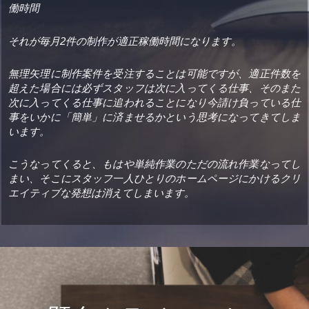
働時間
それが毎月2件の制作が適正稼働時間になります。
無理矢理に制作案件を受注することは可能ですが、適正件数を
超えた場合には必ずスタッフは次に入ってくる仕事、そのまた
次に入ってくる仕事に追われることになり今請け負っている仕
事をいかに「簡単」に済ませるかという思考になってきてしま
います。
こうなってくると、もはや単純作業のただの流れ作業なってし
まい、そこにスタッフ一人ひとりのホームページにかけるクリ
エイティブな発想は消えてしまいます。