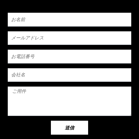
お
名
前
メ
ー
ル
お
ア
電
ド
話
レ
会
番
ス
社
号
名
ご
用
件
送信