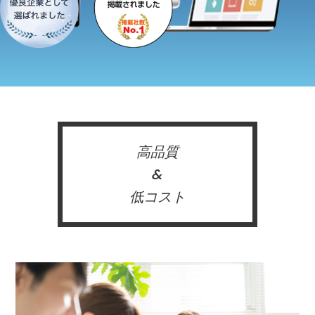
高品質
&
低コスト