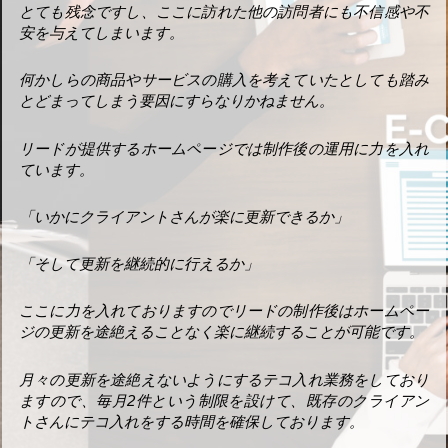
とても残念ですし、ここに訪れた他の訪問者にも不信感や不
安を与えてしまいます。
何かしらの商品やサービスの購入を考えていたとしても踏み
とどまってしまう要因にすらなりかねません。
リードが提供するホームページでは制作後の運用に力を入れ
ています。
「いかにクライアントさんが楽に更新できるか」
「そして更新を継続的に行えるか」
ここに力を入れておりますのでリードの制作後はホームペー
ジの更新を途絶えることなく楽に継続することが可能です。
月々の更新を途絶えないようにするテコ入れ業務をしており
ますので、毎月2件という制限を設けて、既存のクライアン
トさんにテコ入れをする時間を確保しております。