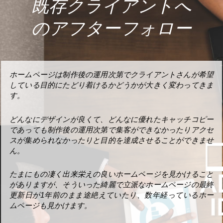
既存クライアントへ
のアフターフォロー
ホームページは制作後の運用次第でクライアントさんが希望
している目的にたどり着けるかどうかが大きく変わってきま
す。
どんなにデザインが良くて、どんなに優れたキャッチコピー
であっても制作後の運用次第で集客ができなかったりアクセ
スが集められなかったりと目的を達成させることができませ
ん。
たまにもの凄く出来栄えの良いホームページを見かけること
がありますが、そういった綺麗で立派なホームページの最終
更新日が1年前のまま途絶えていたり、数年経っているホー
ムページも見かけます。