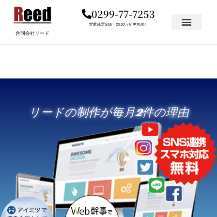
内
0299-77-7253
容
を
営業時間 9:00 – 20:00（年中無休）
合同会社リード
ス
キ
ッ
プ
リードの制作が毎月2件の理由