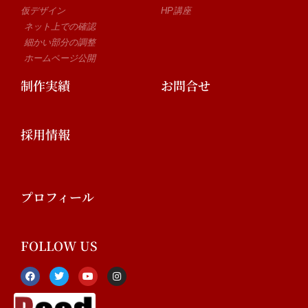
仮デザイン
HP講座
ネット上での確認
細かい部分の調整
ホームページ公開
制作実績
お問合せ
採用情報
プロフィール
FOLLOW US
F
T
Y
I
a
w
o
n
c
i
u
s
e
t
t
t