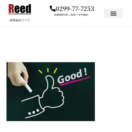
内
0299-77-7253
容
を
営業時間 9:00 – 20:00（年中無休）
合同会社リード
ス
キ
FED98E551E5640243465A
ッ
プ