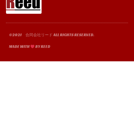
b
t
u
a
o
e
b
g
o
r
e
r
k
a
-
m
f
©2021 合同会社リード ALL RIGHTS RESERVED.
MADE WITH
BY REED​​