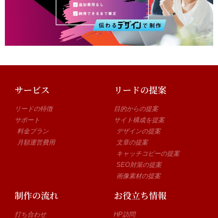
サービス
リードの提案
リードの特徴
目的からの提案
サポート
サイト構成を提案
料金プラン
デザインの提案
月額運営費用
文章の提案
キャッチコピーの提案
SEO対策の提案
画像素材の提案
制作の流れ
お役立ち情報
打ち合わせ
HP訪問