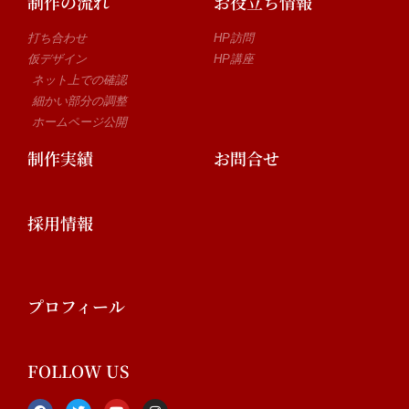
制作の流れ
お役立ち情報
打ち合わせ
HP訪問
仮デザイン
HP講座
ネット上での確認
細かい部分の調整
ホームページ公開
制作実績
お問合せ
採用情報
プロフィール
FOLLOW US
F
T
Y
I