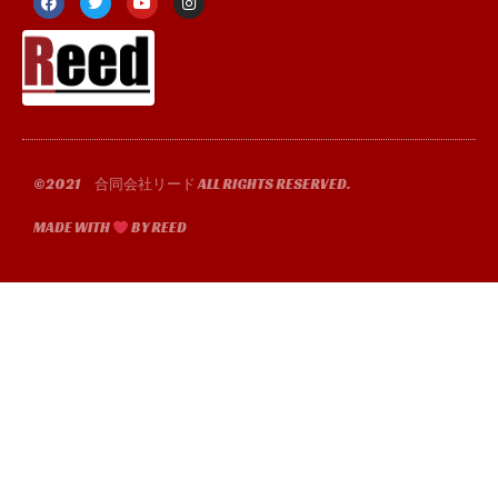
a
w
o
n
c
i
u
s
e
t
t
t
b
t
u
a
o
e
b
g
o
r
e
r
k
a
-
m
f
©2021 合同会社リード ALL RIGHTS RESERVED.
MADE WITH
BY REED​​