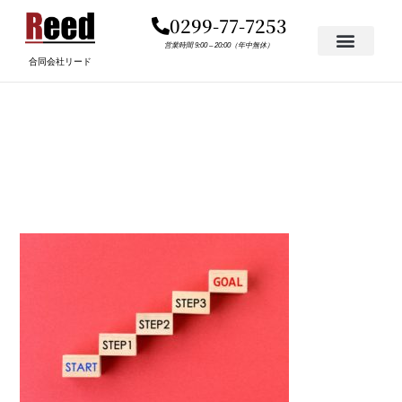
内
0299-77-7253
容
を
営業時間 9:00 – 20:00（年中無休）
合同会社リード
ス
キ
A11C05C4A7E620B0041D7
ッ
プ
– コピー