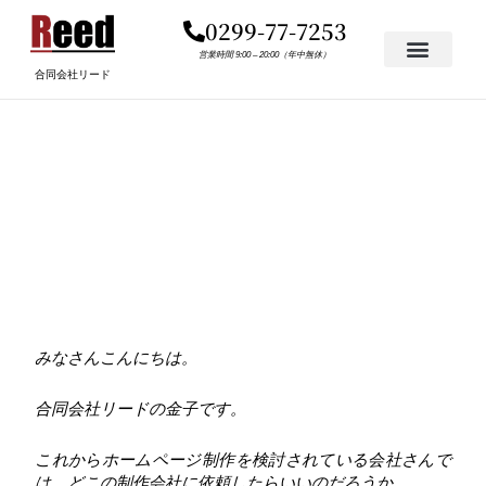
内
0299-77-7253
容
を
営業時間 9:00 – 20:00（年中無休）
合同会社リード
ス
キ
制作会社の本音！安いホー
ッ
プ
ムページはお互いにデメ
リットが大きい
みなさんこんにちは。
合同会社リードの金子です。
これからホームページ制作を検討されている会社さんで
は、どこの制作会社に依頼したらいいのだろうか。。。