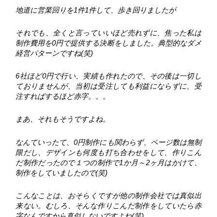
地道に営業回りを1件1件して、歩き回りましたが
それでも、全くと言っていいほど売れずに、焦った私は
制作費用を0円で提供する決断をしました。典型的なダメ
経営パターンですね(笑)
6社ほど0円で行い、実績も作れたので、その後は一切し
ておりませんが、当初は受注しても利益にならずに、受
注すればするほど赤字。。。
まあ、それもそうですよね。
なんていったて、0円制作にも関わらず、ページ数は無制
限だし、デザインも何度も打ち合わせをして、作りこん
だ制作だったので１つの制作で1か月～2ヶ月はかけて、
制作をしていましたので(笑)
こんなことは、おそらくですが他の制作会社では真似出
来ない。むしろ、そんな作りこんだ制作をしていたら赤
字なんですから真似しないですよね(笑)