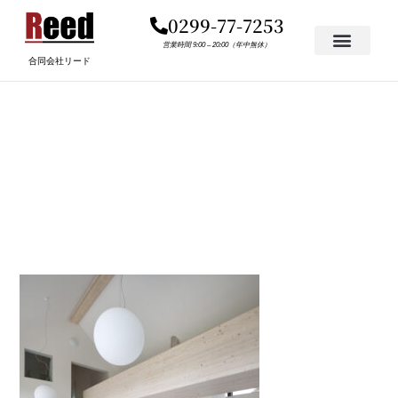
内
0299-77-7253
容
を
営業時間 9:00 – 20:00（年中無休）
合同会社リード
ス
キ
INTERIOR LARGE LUXURY
ッ
プ
HOUSE LARGE LIVING
SPACE