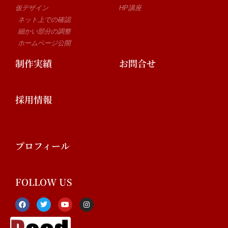
仮デザイン
HP講座
ネット上での確認
細かい部分の調整
ホームページ公開
制作実績
お問合せ
採用情報
プロフィール
FOLLOW US
F
T
Y
I
a
w
o
n
c
i
u
s
e
t
t
t