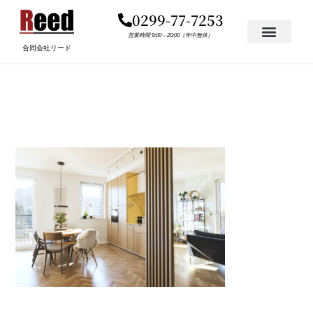
内
0299-77-7253
容
を
営業時間 9:00 – 20:00（年中無休）
合同会社リード
ス
キ
ADOBESTOCK_232935157
ッ
プ