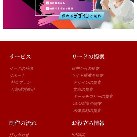
サービス
リードの提案
リードの特徴
目的からの提案
サポート
サイト構成を提案
料金プラン
デザインの提案
月額運営費用
文章の提案
キャッチコピーの提案
SEO対策の提案
画像素材の提案
制作の流れ
お役立ち情報
打ち合わせ
HP訪問