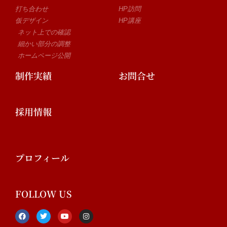
打ち合わせ
HP訪問
仮デザイン
HP講座
ネット上での確認
細かい部分の調整
ホームページ公開
制作実績
お問合せ
採用情報
プロフィール
FOLLOW US
F
T
Y
I
a
w
o
n
c
i
u
s