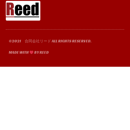
e
t
t
t
b
t
u
a
o
e
b
g
o
r
e
r
k
a
-
m
f
©2021 合同会社リード ALL RIGHTS RESERVED.
MADE WITH
BY REED​​