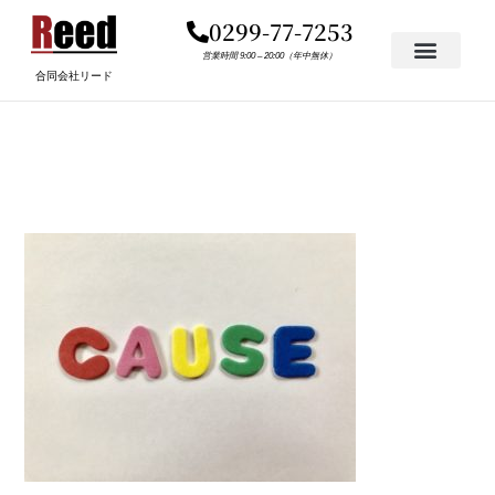
内
0299-77-7253
容
を
営業時間 9:00 – 20:00（年中無休）
合同会社リード
ス
キ
B42A3FB40A3337EF3CA06
ッ
プ