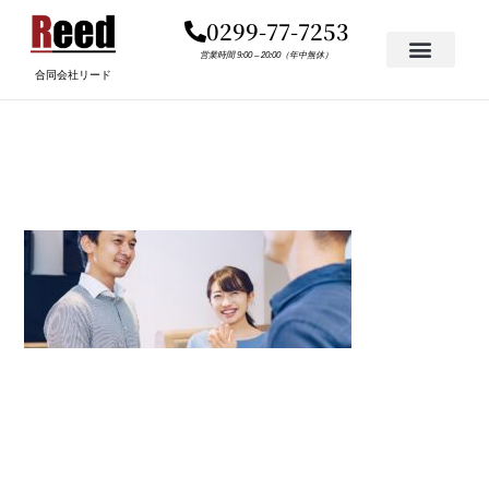
内
0299-77-7253
容
を
営業時間 9:00 – 20:00（年中無休）
合同会社リード
ス
キ
ADOBESTOCK_306468520
ッ
プ