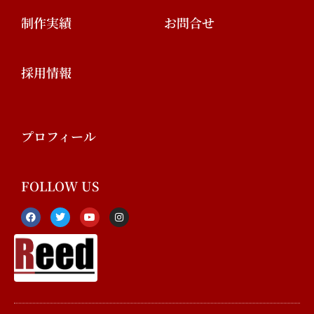
制作実績
お問合せ
採用情報
プロフィール
FOLLOW US
F
T
Y
I
a
w
o
n
c
i
u
s
e
t
t
t
b
t
u
a
o
e
b
g
o
r
e
r
k
a
-
m
f