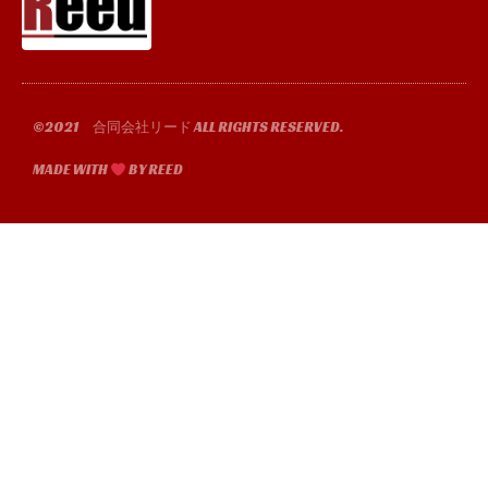
b
t
u
a
o
e
b
g
o
r
e
r
k
a
-
m
f
©2021 合同会社リード ALL RIGHTS RESERVED.
MADE WITH
BY REED​​