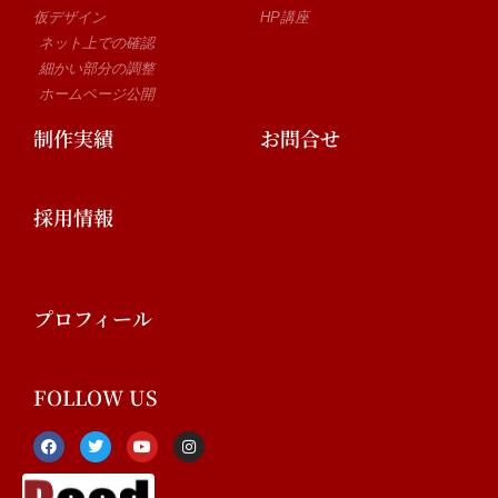
仮デザイン
HP講座
ネット上での確認
細かい部分の調整
ホームページ公開
制作実績
お問合せ
採用情報
プロフィール
FOLLOW US
F
T
Y
I
a
w
o
n
c
i
u
s
e
t
t
t