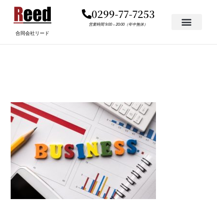
内
0299-77-7253
容
を
営業時間 9:00 – 20:00（年中無休）
合同会社リード
ス
キ
27913956959DD2EA14B47
ッ
プ