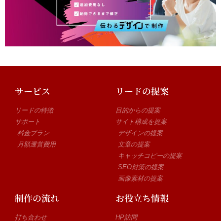
サービス
リードの提案
リードの特徴
目的からの提案
サポート
サイト構成を提案
料金プラン
デザインの提案
月額運営費用
文章の提案
キャッチコピーの提案
SEO対策の提案
画像素材の提案
制作の流れ
お役立ち情報
打ち合わせ
HP訪問