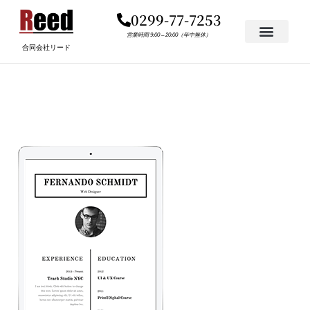
内
0299-77-7253
容
を
営業時間 9:00 – 20:00（年中無休）
合同会社リード
ス
キ
13.PNG
ッ
プ