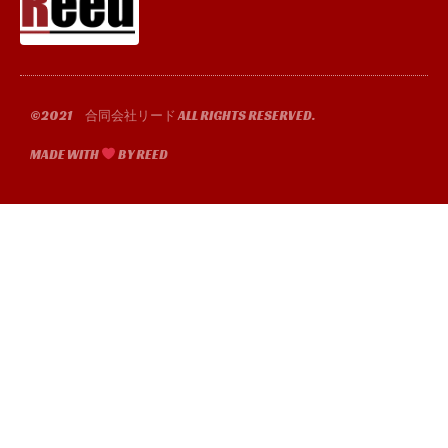
b
t
u
a
o
e
b
g
o
r
e
r
k
a
-
m
f
©2021 合同会社リード ALL RIGHTS RESERVED.
MADE WITH
BY REED​​