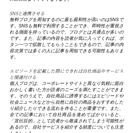
SNSと連携させる
無料ブログを周知するのに最も親和性が高いのはSNSで
す。SNSも無料で利用することができ、即時性が重視さ
れる側面を持っているので、ブログとは共通点が多いの
です。また、記事の内容を読者が気に入ってくれば、ボ
タン一つで拡散してもらうこともできるので、記事の内
容次第では多くの人に記事を周知できる可能性もありま
す。
エピソードを記載した際にできれば自社商品やサービス
と関連付ける
個人ブログは、コーポレートサイトと異なり気軽に面白
おかしく書いた方が読者のニーズを満たすことができま
す。そのうえで、自社商品に誘導するにはエピソードや
社会ニュースなどから自然に自社の商品をおすすめした
り紹介したりできる流れを作ることが重要です。また、
全ての記事において自社商品を進めてばかりいると、
「宣伝目的」として読者から敬遠されてしまう可能性が
あるので、自社サービスを紹介する頻度についても注意