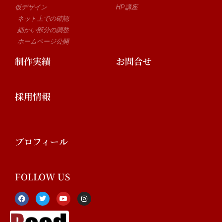
仮デザイン
HP講座
ネット上での確認
細かい部分の調整
ホームページ公開
制作実績
お問合せ
採用情報
プロフィール
FOLLOW US
F
T
Y
I
a
w
o
n
c
i
u
s
e
t
t
t