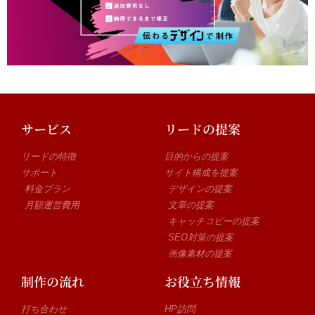
サービス
リードの提案
リードの特徴
目的からの提案
サポート
サイト構成を提案
料金プラン
デザインの提案
月額運営費用
文章の提案
キャッチコピーの提案
SEO対策の提案
画像素材の提案
制作の流れ
お役立ち情報
打ち合わせ
HP訪問