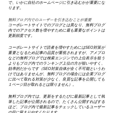
で、いかに自社のホームページに引き込むかが重要にな
ります。
無料ブログ内でのユーザーを引き込むことが重要
コーポレートサイトでのブログとは異なり、無料ブログ
内でのアクセス数を増やすために最も重要なポイントは
更新頻度です。
コーポレートサイトで読者を増やすためにはSEO対策が
重要となるため記事の品質が重視されますが、アメブロ
などの無料ブログでは検索エンジンでの上位表示を狙う
よりもブログ内でのランキング上位の方が狙いやすく、
効率的だからです（SEO対策自体が全く不可能というわ
けではありませんが、無料ブログの場合には企業ブログ
に比べて取れる対策が少なく、良質な記事を公開しても
１ページ目が取れるとは限りません）。
無料ブログ内では、更新をするたびに最新記事として執
筆した記事が公開されるので、たくさん公開すればする
ほど、ブログ内で最新記事をチェックしているユーザー
の目に留まりやすくなります。