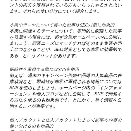
ントの両方を取得されている方もいらっしゃるかと思い
ます。それらの使い分けについて紹介します。
本業のテーマについて書いた記事はSEO対策に効果的
本業に関連するテーマについて、専門的に網羅した記事
を執筆する場合には、必ず企業ホームページ内に公開し
ましょう。顧客ニーズにマッチすればそのまま集客や売
上につながることや、SEO対策としても非常に効果的で
ある、というメリットがあります。
即時性を重視する際にはSNSを使用
例えば、週末のキャンペーン告知や品薄の人気商品の在
庫状況など、即時性が非常に重視される情報については
SNSを使用しましょう。ホームページ内の「インフォメ
ーション」や個人ブログなどに公開して、SNSで周知す
る方法を取るのも効果的です。とにかく、早く情報を公
開することが重要です。
個人アカウントと法人アカウントによって記事の内容を
使い分けるのも効果的