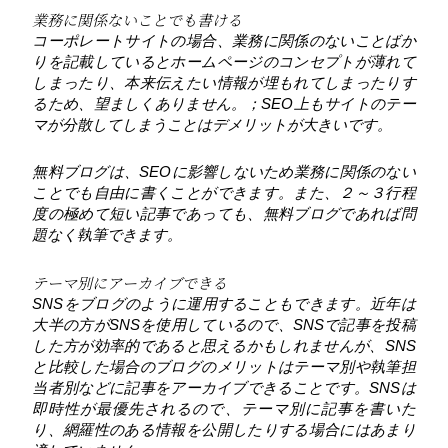
業務に関係ないことでも書ける
コーポレートサイトの場合、業務に関係のないことばか
りを記載しているとホームページのコンセプトが薄れて
しまったり、本来伝えたい情報が埋もれてしまったりす
るため、望ましくありません。；SEO上もサイトのテー
マが分散してしまうことはデメリットが大きいです。
無料ブログは、SEOに影響しないため業務に関係のない
ことでも自由に書くことができます。また、２～３行程
度の極めて短い記事であっても、無料ブログであれば問
題なく執筆できます。
テーマ別にアーカイブできる
SNSをブログのように運用することもできます。近年は
大半の方がSNSを使用しているので、SNSで記事を投稿
した方が効率的であると思えるかもしれませんが、SNS
と比較した場合のブログのメリットはテーマ別や執筆担
当者別などに記事をアーカイブできることです。SNSは
即時性が最優先されるので、テーマ別に記事を書いた
り、網羅性のある情報を公開したりする場合にはあまり