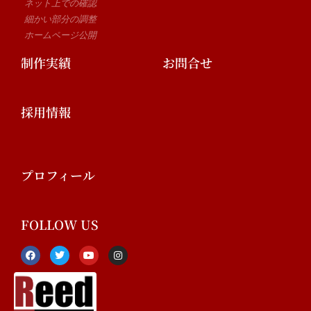
ネット上での確認
細かい部分の調整
ホームページ公開
制作実績
お問合せ
採用情報
プロフィール
FOLLOW US
F
T
Y
I
a
w
o
n
c
i
u
s
e
t
t
t
b
t
u
a
o
e
b
g
o
r
e
r