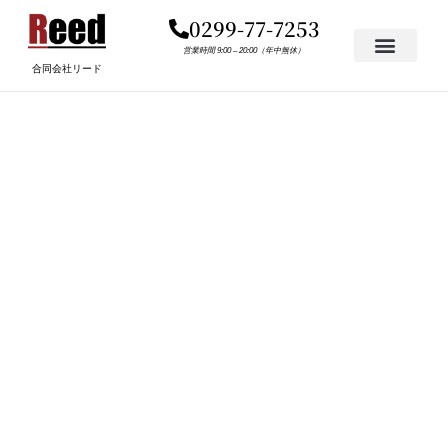
内
0299-77-7253
容
を
営業時間 9:00 – 20:00（年中無休）
合同会社リード
ス
キ
楕円形 7
ッ
プ