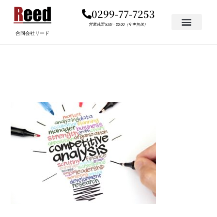
内
0299-77-7253
容
を
営業時間 9:00 – 20:00（年中無休）
合同会社リード
ス
キ
名称未設定のデザイン (4)
ッ
プ