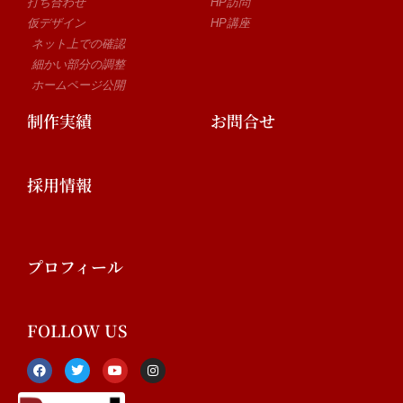
打ち合わせ
HP訪問
仮デザイン
HP講座
ネット上での確認
細かい部分の調整
ホームページ公開
制作実績
お問合せ
採用情報
プロフィール
FOLLOW US
F
T
Y
I
a
w
o
n
c
i
u
s
e
t
t
t